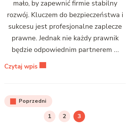
mało, by zapewnić firmie stabilny
rozwój. Kluczem do bezpieczeństwa i
sukcesu jest profesjonalne zaplecze
prawne. Jednak nie każdy prawnik
będzie odpowiednim partnerem …
Czytaj wpis
Stronicowanie
Poprzedni
wpisów
STRONA
STRONA
STRONA
1
2
3