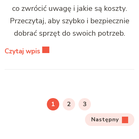
co zwrócić uwagę i jakie są koszty.
Przeczytaj, aby szybko i bezpiecznie
dobrać sprzęt do swoich potrzeb.
Czytaj wpis
Stronicowanie
wpisów
STRONA
STRONA
STRONA
1
2
3
Następny