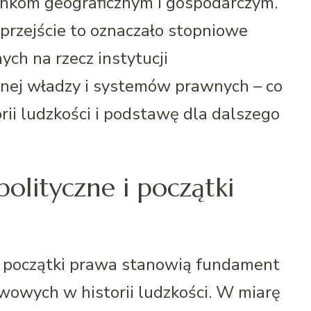
runkom geograficznym i gospodarczym.
, przejście to oznaczało stopniowe
ch na rzecz instytucji
anej władzy i systemów prawnych – co
ii ludzkości i podstawę dla dalszego
polityczne i początki
 i początki prawa stanowią fundament
wowych w historii ludzkości. W miarę