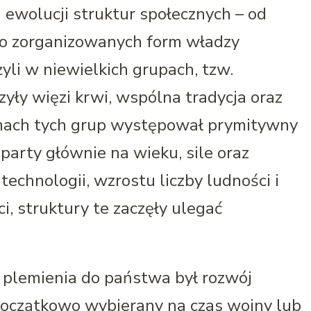
ewolucji struktur społecznych – od
o zorganizowanych form władzy
li w niewielkich grupach, tzw.
yły więzi krwi, wspólna tradycja oraz
mach tych grup występował prymitywny
oparty głównie na wieku, sile oraz
echnologii, wzrostu liczby ludności i
, struktury te zaczęły ulegać
plemienia do państwa był rozwój
początkowo wybierany na czas wojny lub