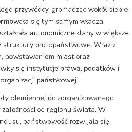
tałego przywódcy, gromadząc wokół siebie
. Formowała się tym samym władza
kształcała autonomiczne klany w większe
w struktury protopaństwowe. Wraz z
, powstawaniem miast oraz
iły się instytucje prawa, podatków i
 organizacji państwowej.
oty plemiennej do zorganizowanego
w zależności od regionu świata. W
 Indusu, państwowość rozwijała się