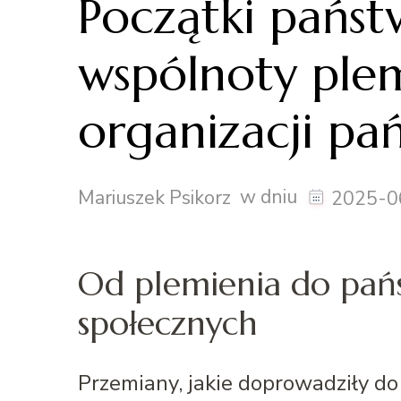
Początki państ
wspólnoty ple
organizacji pa
w dniu
Mariuszek Psikorz
2025-0
Od plemienia do pańs
społecznych
Przemiany, jakie doprowadziły d