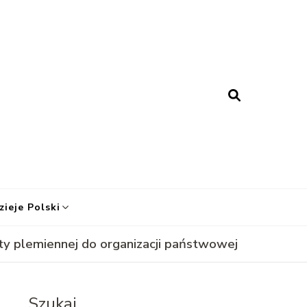
esy Historii
zieje Polski
y plemiennej do organizacji państwowej
Szukaj