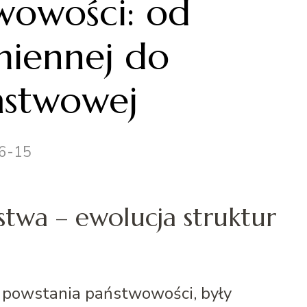
wowości: od
miennej do
ństwowej
6-15
twa – ewolucja struktur
o powstania państwowości, były