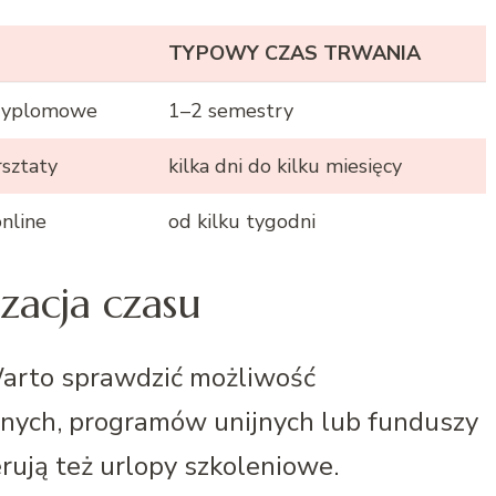
TYPOWY CZAS TRWANIA
odyplomowe
1–2 semestry
rsztaty
kilka dni do kilku miesięcy
online
od kilku tygodni
zacja czasu
 Warto sprawdzić możliwość
lnych, programów unijnych lub funduszy
rują też urlopy szkoleniowe.