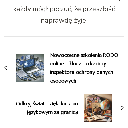
każdy mógł poczuć, że przeszłość
naprawdę żyje.
Nawigacja
wpisu
Nowoczesne szkolenia RODO
online – klucz do kariery
inspektora ochrony danych
osobowych
Odkryj świat dzięki kursom
językowym za granicą